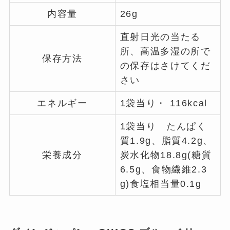
内容量
26g
直射日光の当たる
所、高温多湿の所で
保存方法
の保存はさけてくだ
さい
エネルギー
1袋当り・ 116kcal
1袋当り たんぱく
質1.9g、脂質4.2g、
栄養成分
炭水化物18.8g(糖質
6.5g、食物繊維2.3
g)食塩相当量0.1g