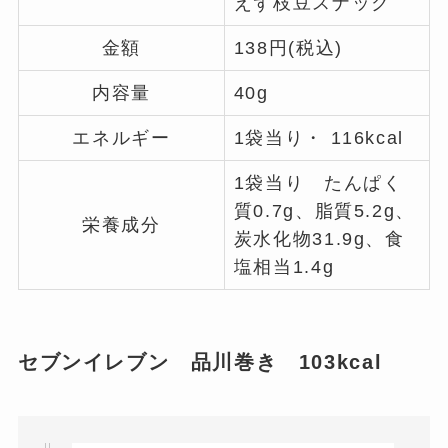
えず枝豆スナック
金額
138円(税込)
内容量
40g
エネルギー
1袋当り・ 116kcal
1袋当り たんぱく
質0.7g、脂質5.2g、
栄養成分
炭水化物31.9g、食
塩相当1.4g
セブンイレブン 品川巻き 103kcal