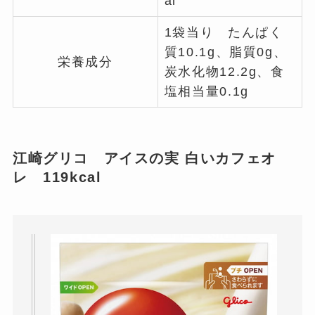
al
1袋当り たんぱく
質10.1g、脂質0g、
栄養成分
炭水化物12.2g、食
塩相当量0.1g
江崎グリコ アイスの実 白いカフェオ
レ 119kcal