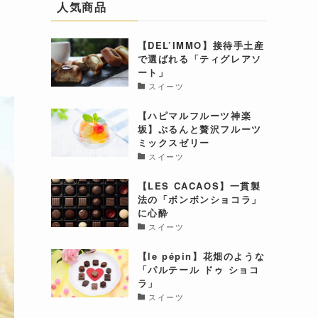
人気商品
【DEL’IMMO】接待手土産
で選ばれる「ティグレアソ
ート」
スイーツ
【ハピマルフルーツ神楽
坂】ぷるんと贅沢フルーツ
ミックスゼリー
スイーツ
【LES CACAOS】一貫製
法の「ボンボンショコラ」
に心酔
スイーツ
【le pépin】花畑のような
「パルテール ドゥ ショコ
ラ」
スイーツ