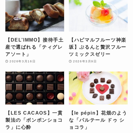
【DEL’IMMO】接待手土
【ハピマルフルーツ神楽
産で選ばれる「ティグレ
坂】ぷるんと贅沢フルー
アソート」
ツミックスゼリー
2026年3月16日
2026年3月9日
【LES CACAOS】一貫
【le pépin】花畑のよう
製法の「ボンボンショコ
な「パルテール ドゥ シ
ラ」に心酔
ョコラ」