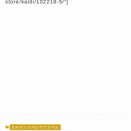
store/kaldi/102219-5/”]
カルディコーヒーファーム