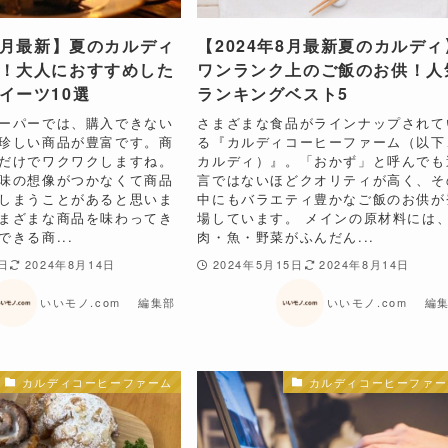
年8月最新】夏のカルディ
【2024年8月最新夏のカルディ
！大人におすすめした
ワンランク上のご飯のお供！人
イーツ10選
ランキングベスト5
ーパーでは、購入できない
さまざまな食品がラインナップされて
珍しい商品が豊富です。商
る『カルディコーヒーファーム（以下
だけでワクワクしますね。
カルディ）』。「おかず」と呼んでも
味の想像がつかなくて商品
言ではないほどクオリティが高く、そ
しまうことがあると思いま
中にもバラエティ豊かなご飯のお供が
まざまな商品を味わってき
場しています。 メインの原材料には
きる商...
肉・魚・野菜がふんだん...
2日
2024年8月14日
2024年5月15日
2024年8月14日
いいモノ.com 編集部
いいモノ.com 編
カルディコーヒーファーム
カルディコーヒーファー