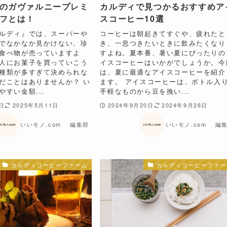
のガヴァルニープレミ
カルディで見つかるおすすめア
フとは！
スコーヒー10選
ルディ』では、スーパーや
コーヒーは朝起きてすぐや、疲れたと
でなかなか見かけない、珍
き、一息つきたいときに飲みたくなり
食べ物が売っていますよ
すよね。夏本番、暑い夏にぴったりの
人にお菓子を買っていこう
イスコーヒーはいかがでしょうか。今
種類が多すぎて決められな
は、夏に最適なアイスコーヒーを紹介
だことはありませんか？ い
ます。 アイスコーヒーは、ボトル入
すい金額...
手軽なものから豆を挽い...
8日
2025年5月11日
2024年9月20日
2024年9月26日
いいモノ.com 編集部
いいモノ.com 編
カルディコーヒーファーム
カルディコーヒーファー