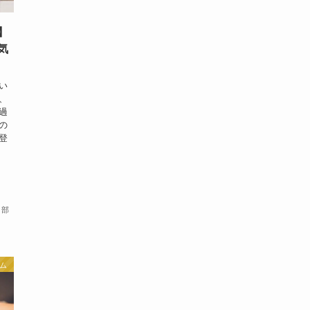
】
気
い
、
過
の
登
、
集部
ム