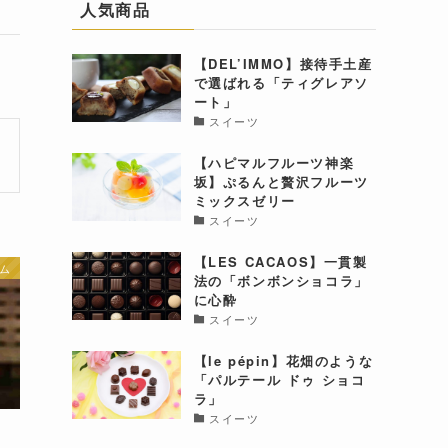
人気商品
【DEL’IMMO】接待手土産
で選ばれる「ティグレアソ
ート」
スイーツ
【ハピマルフルーツ神楽
坂】ぷるんと贅沢フルーツ
ミックスゼリー
スイーツ
【LES CACAOS】一貫製
ム
法の「ボンボンショコラ」
に心酔
スイーツ
【le pépin】花畑のような
「パルテール ドゥ ショコ
ラ」
スイーツ
！