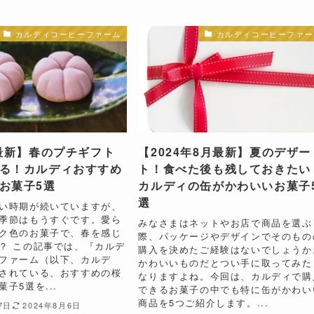
カルディコーヒーファーム
カルディコーヒーファー
年最新】春のプチギフト
【2024年8月最新】夏のデザー
る！カルディおすすめ
ト！食べた後も残しておきたい
お菓子5選
カルディの缶がかわいいお菓子
選
い時期が続いていますが、
季節はもうすぐです。愛ら
みなさまはネットやお店で商品を選ぶ
ク色のお菓子で、春を感じ
際、パッケージやデザインでそのもの
？ この記事では、『カルデ
購入を決めたご経験はないでしょうか
ファーム（以下、カルデ
かわいいものだとつい手に取ってみた
されている、おすすめの桜
なりますよね。今回は、カルディで購
子5選を...
できるお菓子の中でも特に缶がかわい
商品を5つご紹介します。...
7日
2024年8月6日