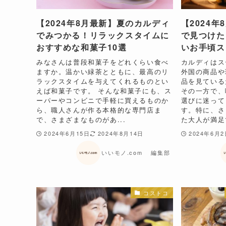
【2024年8月最新】夏のカルディ
【2024
でみつかる！リラックスタイムに
で見つけた
おすすめな和菓子10選
いお手頃ス
みなさんは普段和菓子をどれくらい食べ
カルディはス
ますか。温かい緑茶とともに、最高のリ
外国の商品や
ラックスタイムを与えてくれるものとい
品を見ている
えば和菓子です。 そんな和菓子にも、ス
その一方で、
ーパーやコンビニで手軽に買えるものか
選びに迷って
ら、職人さんが作る本格的な専門店ま
す。特に、さ
で、さまざまなものがあ...
た大人が満足で
2024年6月15日
2024年8月14日
2024年6月
いいモノ.com 編集部
コストコ