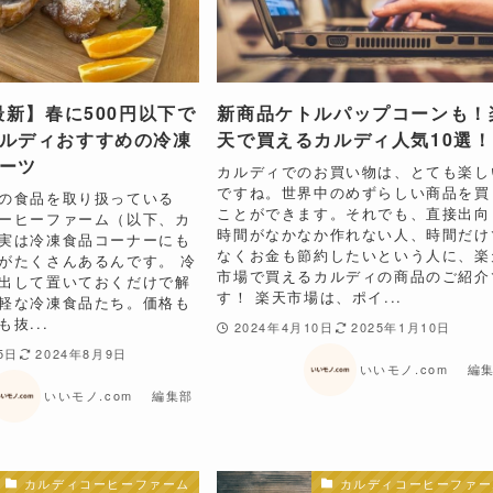
最新】​春に500円以下で
新商品ケトルパップコーンも！
ルディおすすめの冷凍
天で買えるカルディ人気10選！
ーツ
カルディでのお買い物は、とても楽し
ですね。世界中のめずらしい商品を買
な国の食品を取り扱っている
ことができます。それでも、直接出向
ーヒーファーム（以下、カ
時間がなかなか作れない人、時間だけ
実は冷凍食品コーナーにも
なくお金も節約したいという人に、楽
たくさんあるんです。​ ​​冷
市場で買えるカルディの商品のご紹介
出して置いておくだけで解
す！ 楽天市場は、ポイ...
軽な冷凍食品たち。価格も
抜...
2024年4月10日
2025年1月10日
5日
2024年8月9日
いいモノ.com 編
いいモノ.com 編集部
カルディコーヒーファーム
カルディコーヒーファー