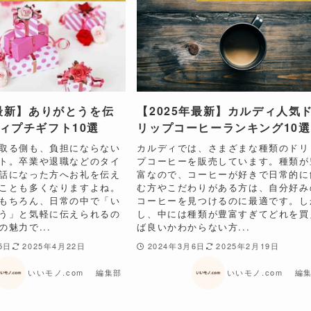
年最新】ありがとうを伝
【2025年最新】カルディ人気
ィプチギフト10選
リップコーヒーランキング10選
取る側も、負担にならない
カルディでは、さまざまな種類のドリ
ト。卒業や退職などのタイ
プコーヒーを販売しています。種類が
話になった方へお礼を伝え
富なので、コーヒーが好きで日常的に
ことも多くなりますよね。
む方やこだわりがある方は、自分好み
もちろん、日常の中で「い
コーヒーを見つけるのに最適です。し
う」と気軽に伝えられるの
し、中には種類が豊富すぎてどれを買
魅力で...
ば良いかわからない方...
5日
2025年4月22日
2024年3月6日
2025年2月19日
いいモノ.com 編集部
いいモノ.com 編