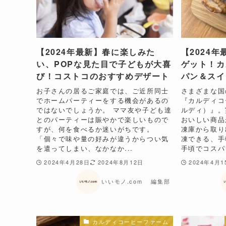
【2024年最新】春に楽しみた
【2024年
い、POPな見た目で子どもが大喜
ゲット！カ
び！コストコのおすすめデザート
パン＆スイ
お子さんの居るご家庭では、ご近所同士
​​さまざま
でホームパーティーをする機会があるの
『カルディコ
ではないでしょうか。 ママ友や子ども達
ルディ）』。
とのパーティーは賑やかで楽しいもので
おいしい商品が
すが、何を食べるか迷いがちです。
凍庫から取り
「個々で味や量の好みが違うからつい気
凍できる、手
を遣ってしまい、なかなか...
手頃でコスパも
2024年4月28日
2024年8月12日
2024年4月1
いいモノ.com 編集部
カルディコーヒーファーム