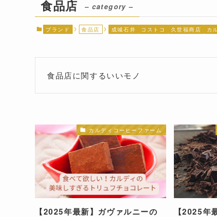
食品店
– category –
ブランド
食品店
成城石井
コストコ
久世福商店
カ
食品店に関するいいモノ
カルディコーヒーファーム
【2025年最新】ガヴァルニーの
【2025