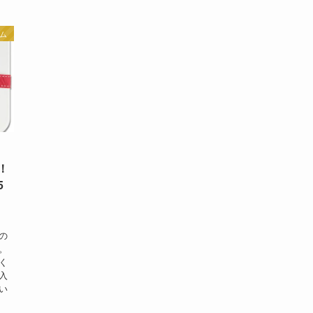
ム
！
5
の
。
く
入
い