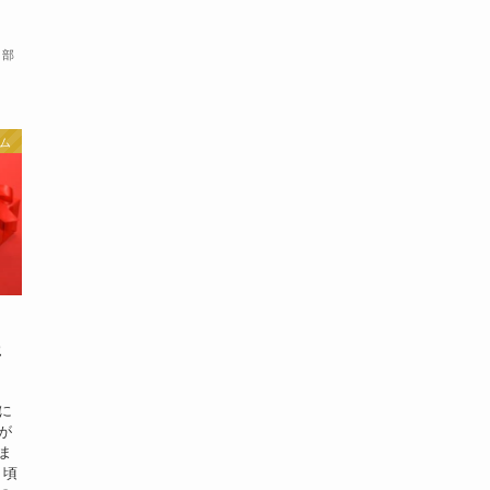
集部
ム
リ
年
に
が
ま
日頃