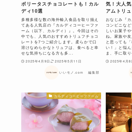
ボリータスチョコレートも！カル
気！大人気
ディ10選
アムトリュ
多種多様な数の海外輸入食品を取り揃え
おなじみ『カ
てある人気店の『カルディコーヒーファ
コンビニなど
ーム（以下、カルディ）』。今回はその
しいお菓子や
中でも、人気のおすすめトリュフチョコ
ね。家族や友
レートを7つご紹介します。柔らかで口
と思っても「
溶けなめらかなトリュフは、食べると幸
い！」と悩ん
せな気持ちになる方も多...
ま、手に取りや
2025年4月9日
2025年5月11日
2025年4月
いいモノ.com 編集部
カルディコーヒーファーム