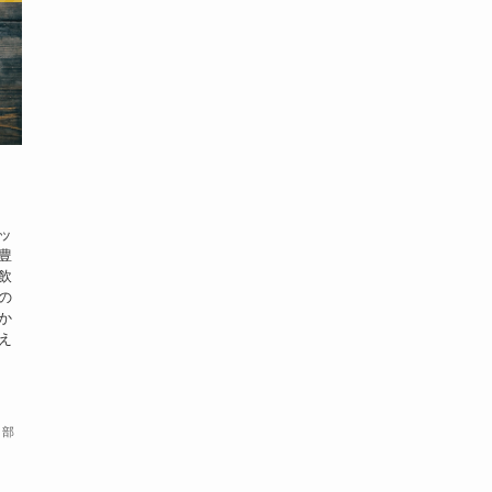
ド
ッ
豊
飲
の
か
え
集部