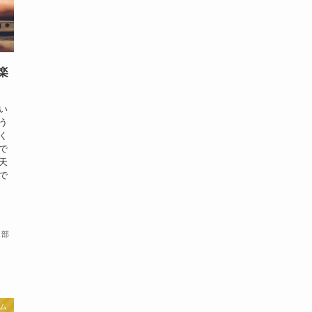
楽
い
う
く
で
天
で
集部
ム