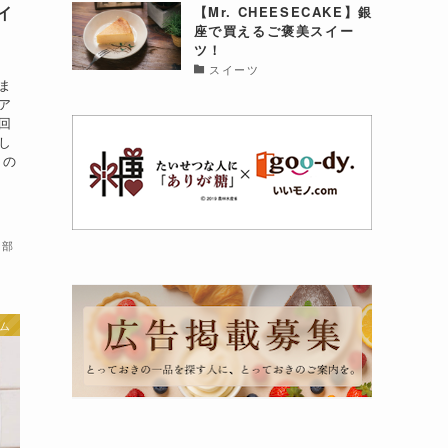
イ
【Mr. CHEESECAKE】銀
座で買えるご褒美スイー
ツ！
スイーツ
ま
ア
回
し
りの
集部
ム