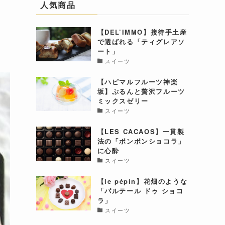
を
人気商品
【DEL’IMMO】接待手土産
で選ばれる「ティグレアソ
ート」
スイーツ
【ハピマルフルーツ神楽
坂】ぷるんと贅沢フルーツ
ミックスゼリー
スイーツ
【LES CACAOS】一貫製
法の「ボンボンショコラ」
に心酔
スイーツ
【le pépin】花畑のような
「パルテール ドゥ ショコ
ラ」
スイーツ