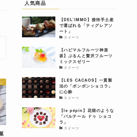
人気商品
【DEL’IMMO】接待手土産
で選ばれる「ティグレアソ
ート」
スイーツ
【ハピマルフルーツ神楽
坂】ぷるんと贅沢フルーツ
ミックスゼリー
スイーツ
【LES CACAOS】一貫製
ン
法の「ボンボンショコラ」
に心酔
スイーツ
【le pépin】花畑のような
「パルテール ドゥ ショコ
ラ」
スイーツ
菓