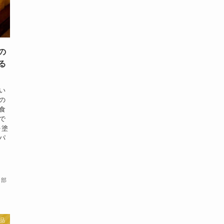
の
る
い
の
食
で
を塗
パ
集部
品