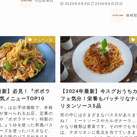
小山田孝司
2023年6月3日
2024年8月22日
篠崎
チェーン店
年最新】必見！『ポポラ
【2024年最新】今スグおうち
気メニューTOP10
フェ気分！栄養もバッチリなナ
リタンソース5品
マ』はお手頃価格で、本格
が食べられるお店。定番の
世の中にはさまざまなパスタがありま
や『ポポラマーマ』特製の
ね！ ミートソースやカルボナーラ…
しょうゆを使った和風パス
かなり種類は豊富です。その中でも今
ーズを使ったパスタなど、
は、ナポリタンに焦点を当てていきま
まな味のパスタがありま