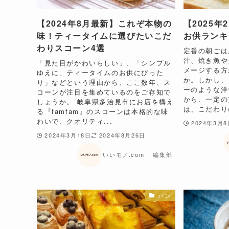
​【2024年8月最新】これぞ本物の
【2025
味！ティータイムに選びたいこだ
お供ランキ
わりスコーン4選
定番の朝ごは
汁、焼き魚や
​​「見た目がかわいらしい」、「シンプル
メージする方
ゆえに、ティータイムのお供にぴった
か。しかし、
り」などという理由から、ここ数年、ス
ーのような洋
コーンが注目を集めているのをご存知で
から、一定の
しょうか。​ ​​岐阜県多治見市にお店を構え
は、こだわりの
る『famfam』のスコーンは本格的な味
わいで、クオリティ...
2024年3月
2024年3月18日
2024年8月26日
いいモノ.com 編集部
パン