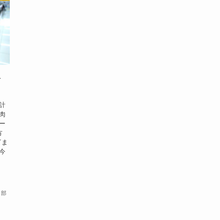
冷
計
肉
ー
方
ざま
今
集部