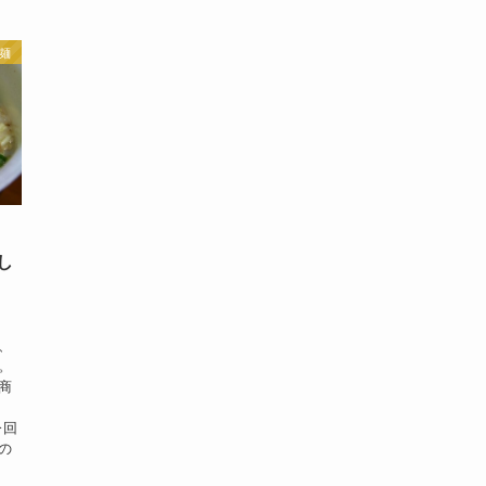
麺
し
、
。
商
今回
の