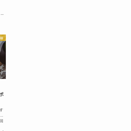
賢一
麺
カ
ポ
す
…
回