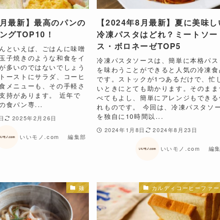
年2月最新】最高のパンの
【2024年8月最新】夏に美味し
ングTOP10！
冷凍パスタはどれ？ミートソー
ス・ボロネーゼTOP5
んといえば、ごはんに味噌
玉子焼きのような和食をイ
​​冷凍パスタソースは、簡単に本格パス
が多いのではないでしょう
を味わうことができると人気の冷凍食
トーストにサラダ、コーヒ
です。ストックが1つあるだけで、忙
食メニューも、その手軽さ
いときにとても助かります。そのまま
支持があります。 近年で
べてもよし、簡単にアレンジもできる
食パン専...
れものです。​ ​​今回は、冷凍パスタソ
を独自に10時間以...
8日
2025年2月26日
2024年1月8日
2024年8月23日
いいモノ.com 編集部
いいモノ.com 編
麺
カルディコーヒーファー