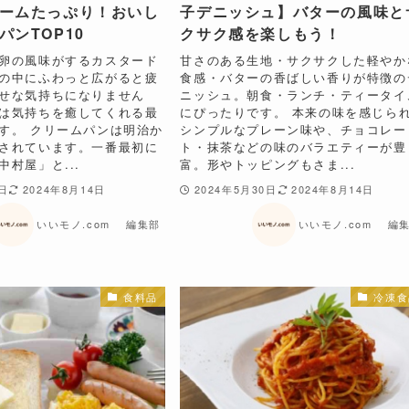
ームたっぷり！おいし
子デニッシュ】バターの風味と
パンTOP10
クサク感を楽しもう！
卵の風味がするカスタード
甘さのある生地・サクサクした軽やか
の中にふわっと広がると疲
食感・バターの香ばしい香りが特徴の
せな気持ちになりません
ニッシュ。朝食・ランチ・ティータイ
は気持ちを癒してくれる最
にぴったりです。 本来の味を感じら
す。 クリームパンは明治か
シンプルなプレーン味や、チョコレー
されています。一番最初に
ト・抹茶などの味のバラエティーが豊
村屋」と...
富。形やトッピングもさま...
9日
2024年8月14日
2024年5月30日
2024年8月14日
いいモノ.com 編集部
いいモノ.com 編
食料品
冷凍食