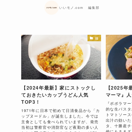
いいモノ.com 編集部
麺
【2024年最新】家にストックし
【2025
ておきたいカップうどん人気
マーマ』人
TOP3！
『ポポラマー
的な生パスタ
1971年に日本で初めて日清食品から「カ
トマトソース
ップヌードル」が誕生しました。今では
出汁の効いた
主食としても食べられていますが、発売
タ、十勝産チ
当初は警察官や消防官など夜勤の多い人
他にもさまざ