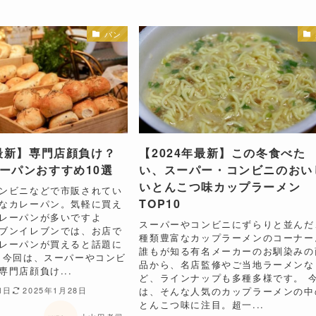
パン
年最新】専門店顔負け？
【2024年最新】この冬食べた
ーパンおすすめ10選
い、スーパー・コンビニのおい
いとんこつ味カップラーメン
ンビニなどで市販されてい
TOP10
なカレーパン。気軽に買え
レーパンが多いですよ
スーパーやコンビニにずらりと並んだ
ブンイレブンでは、お店で
種類豊富なカップラーメンのコーナー
レーパンが買えると話題に
誰もが知る有名メーカーのお馴染みの
 今回は、スーパーやコンビ
品から、名店監修やご当地ラーメンな
専門店顔負け...
ど、ラインナップも多種多様です。 
は、そんな人気のカップラーメンの中
1日
2025年1月28日
とんこつ味に注目。超一...