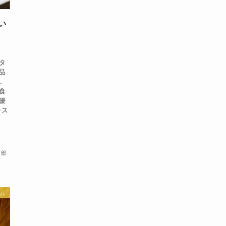
い
タ
品
し
食
優
ース
集部
ム