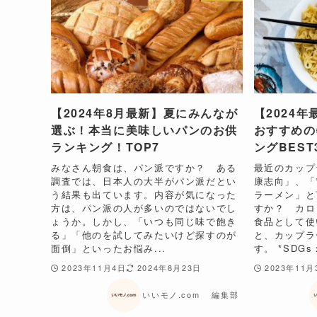
【2024年8月最新】夏にみんなが
【2024
選ぶ！本当に美味しいパンのお供
おすすめの
ランキング！TOP7
ングBEST
みなさん朝食は、パン派ですか？ ある
最近のカップ
調査では、日本人の大半がパン派だとい
康志向」、「
う結果も出ています。内容が気になった
ラーメン」と
方は、パン派の人が多いのではないでし
すか？ カロ
ょうか。しかし、「いつも同じ味で飽き
食品として使
る」「他のを試してみたいけど探すのが
と、カップラ
面倒」といったお悩み...
す。 *SDGs：
2023年11月4日
2024年8月23日
2023年11月
いいモノ.com 編集部