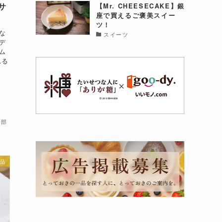
サ
【Mr. CHEESECAKE】銀
座で買えるご褒美スイー
ツ！
な
スイーツ
デ
ム
れる
集部
品