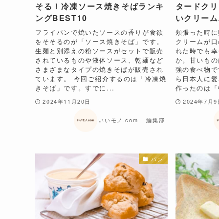
そる！冷凍ソース焼きそばランキ
タードクリ
ングBEST10
いクリーム
フライパンで焼いたソースの香りが食欲
頬張った時に
をそそるのが「ソース焼きそば」です。
クリームが口
生麺と別添えの粉ソースがセットで販売
れた時でも幸
されているものや液体ソース、乾麺など
か。甘いもの
さまざまなタイプの焼きそばが販売され
強の食べ物で
ています。 今回ご紹介するのは「冷凍焼
ら日本人に愛
きそば」です。すでに...
作ったのは「中
2024年11月20日
2024年7月
いいモノ.com 編集部
パン