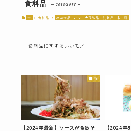
食料品
– category –
食
食料品
冷凍食品
パン
大豆製品
乳製品
米
麺
食料品に関するいいモノ
麺
【2024年最新】ソースが食欲そ
【2024