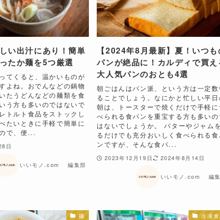
しい出汁にあり！簡単
【2024年8月最新】夏！いつも
ったか麺を5つ厳選
パンが絶品に！カルディで買え
大人気パンのおとも4選
ってくると、温かいものが
すよね。おでんなどの鍋物
朝ごはんはパン派、という方は一定数
いたうどんなどの麺類を食
ることでしょう。なにかと忙しい平日
いう方も多いのではないで
朝は、トースターで焼くだけで手軽に
レトルト食品をストックし
べられる食パンを重宝する方も多いの
べたいときに手軽で簡単に
はないでしょうか。 バターやジャム
で、便...
るだけでも充分おいしく食べられる食
ンですが、そんな食パ...
28日
2023年12月19日
2024年8月14日
いいモノ.com 編集部
いいモノ.com 編
麺
冷凍食