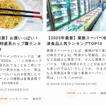
年最新】お腹いっぱい！
【2025年最新】業務スーパー
特盛系カップ麺ランキ
凍食品人気ランキングTOP10
3
業務スーパーといえば、価格が安く家
の味方ですよね。野菜から乳製品、お
ラーメンのトレンドは「健
など品揃えも豊富です。そんな業務ス
*SDGs」、「ご当地カップ
パーを、1度は利用されたことがある
言われてることをご存じで
も多いのではないでしょうか。 さま
リー表示があったり、実は
な人気食品を取り扱う業務スーパー。
いづらいものを使用したり
回は、いいモノ.comが...
ーメンの種類は多種多様で
2015年9月...
2023年10月3日
2025年2月19日
3日
2024年8月22日
いいモノ.com 編
いいモノ.com 編集部