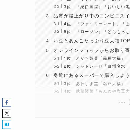
3位 『紀伊国屋』「おいしい
品質が爆上がり中のコンビニス
4位 『ファミリーマート』「
5位 『ローソン』「どらもっ
お豆とあんこたっぷり豆大福TOP
オンラインショップからお取り
1位 とかち製菓「黒豆大福」
2位 シャトレーゼ「白州名水
身近にあるスーパーで購入しよ
3位 あわしま堂「塩豆大福」
4位 武蔵製菓「もんめや塩豆