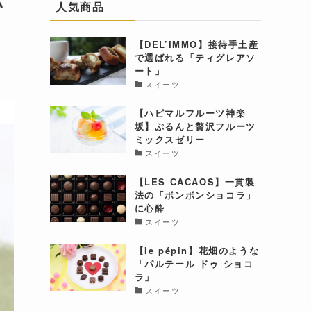
い
人気商品
【DEL’IMMO】接待手土産
で選ばれる「ティグレアソ
ート」
スイーツ
【ハピマルフルーツ神楽
坂】ぷるんと贅沢フルーツ
ミックスゼリー
スイーツ
【LES CACAOS】一貫製
法の「ボンボンショコラ」
に心酔
スイーツ
【le pépin】花畑のような
「パルテール ドゥ ショコ
ラ」
スイーツ