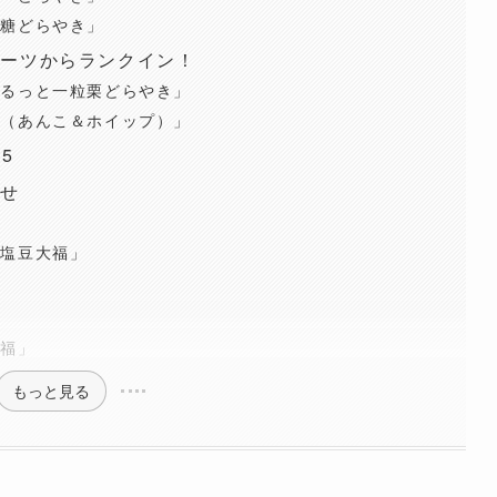
黒糖どらやき」
イーツからランクイン！
まるっと一粒栗どらやき」
ち（あんこ＆ホイップ）」
5
寄せ
 塩豆大福」
う
大福」
もっと見る