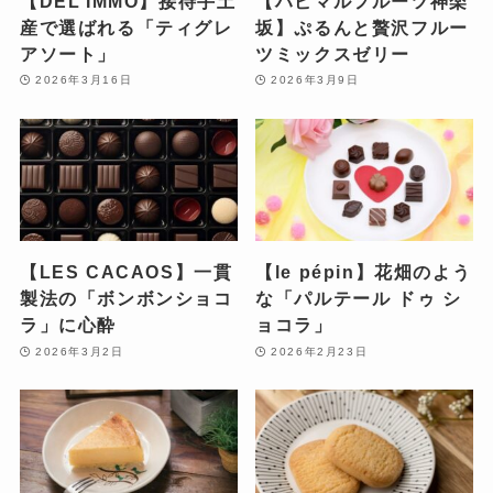
【DEL’IMMO】接待手土
【ハピマルフルーツ神楽
産で選ばれる「ティグレ
坂】ぷるんと贅沢フルー
アソート」
ツミックスゼリー
2026年3月16日
2026年3月9日
【LES CACAOS】一貫
【le pépin】花畑のよう
製法の「ボンボンショコ
な「パルテール ドゥ シ
ラ」に心酔
ョコラ」
2026年3月2日
2026年2月23日