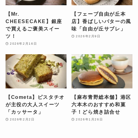
【Mr.
【フェーブ自由が丘本
CHEESECAKE】銀座
店】香ばしいバターの風
で買えるご褒美スイー
味「自由が丘サブレ」
ツ！
2026年2月9日
2026年2月16日
【Cometa】ピスタチオ
【麻布青野総本舗】港区
が主役の大人スイーツ
六本木のおすすめ和菓
「カッサータ」
子！どら焼き詰合せ
2026年2月2日
2026年1月26日