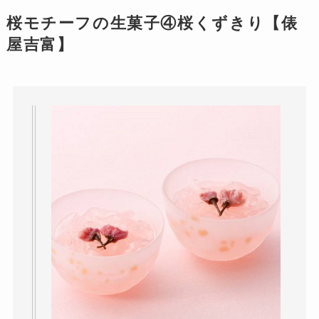
桜モチーフの生菓子④桜くずきり【俵
屋吉富】