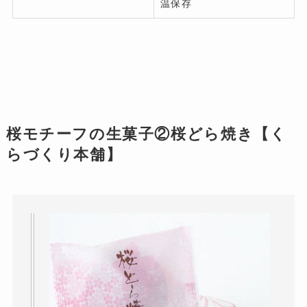
温保存
桜モチーフの生菓子②桜どら焼き【く
らづくり本舗】