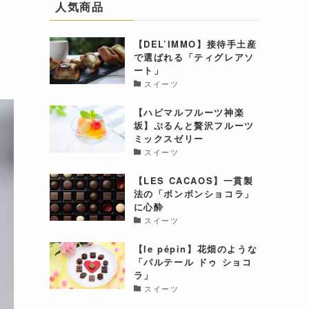
ア
人気商品
【DEL’IMMO】接待手土産
で選ばれる「ティグレアソ
ート」
スイーツ
【ハピマルフルーツ神楽
坂】ぷるんと贅沢フルーツ
ミックスゼリー
スイーツ
【LES CACAOS】一貫製
法の「ボンボンショコラ」
に心酔
スイーツ
【le pépin】花畑のような
「パルテール ドゥ ショコ
ラ」
スイーツ