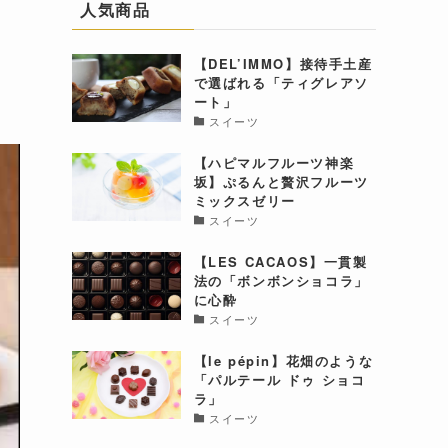
人気商品
【DEL’IMMO】接待手土産
で選ばれる「ティグレアソ
ート」
スイーツ
【ハピマルフルーツ神楽
坂】ぷるんと贅沢フルーツ
ミックスゼリー
スイーツ
【LES CACAOS】一貫製
法の「ボンボンショコラ」
に心酔
スイーツ
【le pépin】花畑のような
「パルテール ドゥ ショコ
ラ」
スイーツ