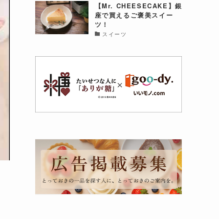
【Mr. CHEESECAKE】銀
座で買えるご褒美スイー
ツ！
スイーツ
と
よ