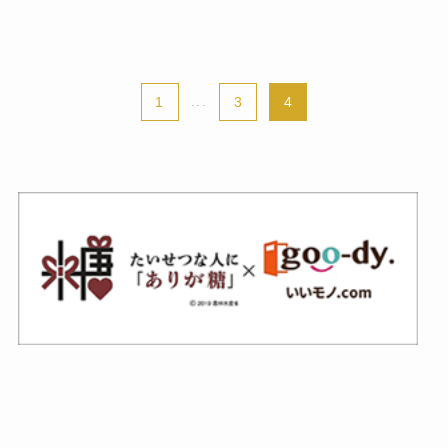
1
...
3
4