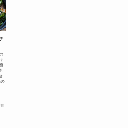
チ
の
キ
癒
乳
き
鍋の
集部