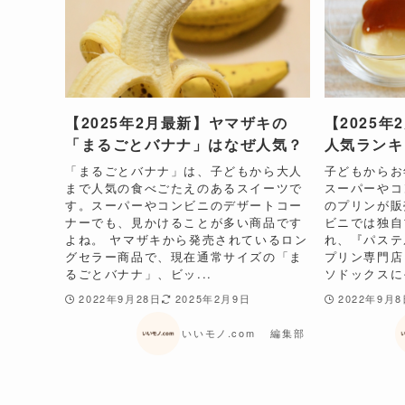
【2025年2月最新】ヤマザキの
【2025
「まるごとバナナ」はなぜ人気？
人気ランキ
「まるごとバナナ」は、子どもから大人
子どもからお
まで人気の食べごたえのあるスイーツで
スーパーやコ
す。スーパーやコンビニのデザートコー
のプリンが販
ナーでも、見かけることが多い商品です
ビニでは独自
よね。 ヤマザキから発売されているロン
れ、『パステ
グセラー商品で、現在通常サイズの「ま
プリン専門店
るごとバナナ」、ビッ...
ソドックスにそ
2022年9月28日
2025年2月9日
2022年9月
いいモノ.com 編集部