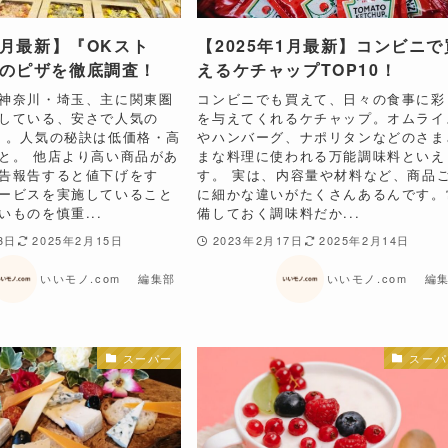
年2月最新】『OKスト
【2025年1月最新】コンビニで
のピザを徹底調査！
えるケチャップTOP10！
神奈川・埼玉、主に関東圏
コンビニでも買えて、日々の食事に彩
している、安さで人気の
を与えてくれるケチャップ。オムライ
』。人気の秘訣は低価格・高
やハンバーグ、ナポリタンなどのさま
と。 他店より高い商品があ
まな料理に使われる万能調味料といえ
告報告すると値下げをす
す。 実は、内容量や材料など、商品
ービスを実施していること
に細かな違いがたくさんあるんです。
いものを慎重...
備しておく調味料だか...
3日
2025年2月15日
2023年2月17日
2025年2月14日
いいモノ.com 編集部
いいモノ.com 編
スーパー
スーパ