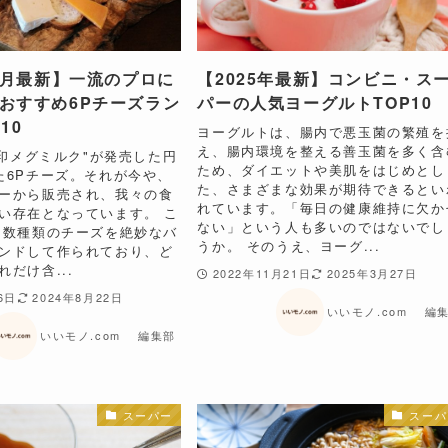
年8月最新】一流のプロに
【2025年最新】コンビニ・ス
おすすめ6Pチーズラン
パーの人気ヨーグルトTOP10
10
ヨーグルトは、腸内で悪玉菌の繁殖を
え、腸内環境を整える善玉菌を多く含
雪印メグミルク"が発売した円
ため、ダイエットや美肌をはじめとし
た6Pチーズ。それが今や、
た、さまざまな効果が期待できるとい
ーから販売され、我々の食
れています。「毎日の健康維持に欠か
い存在となっています。 こ
ない」という人も多いのではないでし
は数種類のチーズを絶妙なバ
うか。 そのうえ、ヨーグ...
ンドして作られており、ど
だけ含...
2022年11月21日
2025年3月27日
6日
2024年8月22日
いいモノ.com 編
いいモノ.com 編集部
スーパー
スーパ