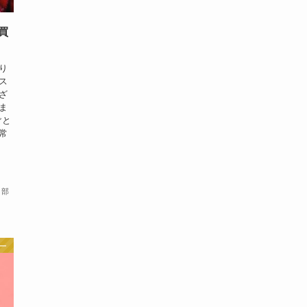
買
り
ス
ざ
ま
ごと
常
集部
ー