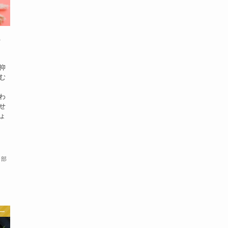
ー
抑
む
わ
せ
ょ
集部
ー