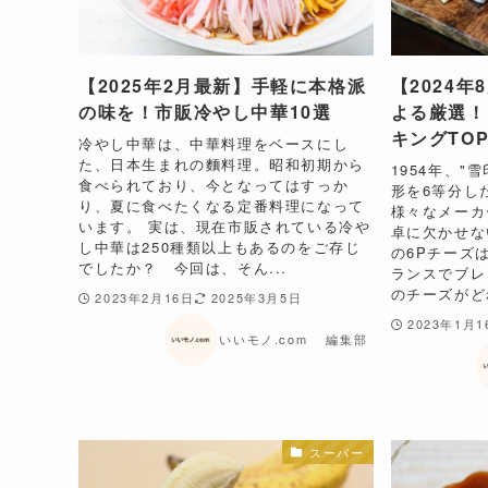
【2025年2月最新】手軽に本格派
【2024
の味を！市販冷やし中華10選
よる厳選！
キングTOP
冷やし中華は、中華料理をベースにし
た、日本生まれの麵料理。昭和初期から
1954年、"
食べられており、今となってはすっか
形を6等分し
り、夏に食べたくなる定番料理になって
様々なメーカ
います。 実は、現在市販されている冷や
卓に欠かせな
し中華は250種類以上もあるのをご存じ
の6Pチーズ
でしたか？ 今回は、そん...
ランスでブレ
のチーズがどれ
2023年2月16日
2025年3月5日
2023年1月1
いいモノ.com 編集部
スーパー