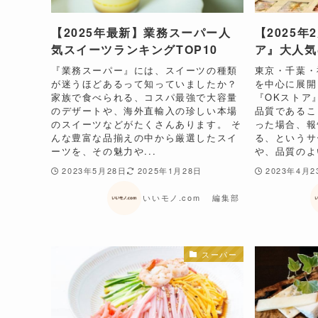
【2025年最新】業務スーパー人
【2025
気スイーツランキングTOP10
ア』大人気
『業務スーパー』には、スイーツの種類
東京・千葉・
が迷うほどあるって知っていましたか？
を中心に展開
家族で食べられる、コスパ最強で大容量
『OKストア
のデザートや、海外直輸入の珍しい本場
品質であるこ
のスイーツなどがたくさんあります。 そ
った場合、報
んな豊富な品揃えの中から厳選したスイ
る、というサ
ーツを、その魅力や...
や、品質のよ
2023年5月28日
2025年1月28日
2023年4月2
いいモノ.com 編集部
スーパー