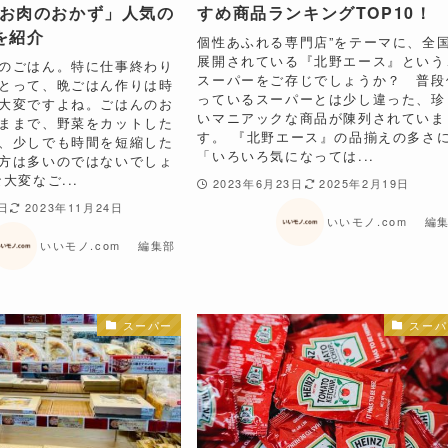
お肉のおかず」人気の
すめ商品ランキングTOP10！
を紹介
個性あふれる専門店”をテーマに、全
展開されている『北野エース』という
のごはん。特に仕事終わり
スーパーをご存じでしょうか？ 普段
とって、晩ごはん作りは時
っているスーパーとは少し違った、珍
大変ですよね。ごはんのお
いマニアックな商品が陳列されていま
ままで、野菜をカットした
す。 『北野エース』の品揃えの多さ
、少しでも時間を短縮した
「いろいろ気になっては...
方は多いのではないでしょ
大変なご...
2023年6月23日
2025年2月19日
9日
2023年11月24日
いいモノ.com 編
いいモノ.com 編集部
スーパー
スーパ