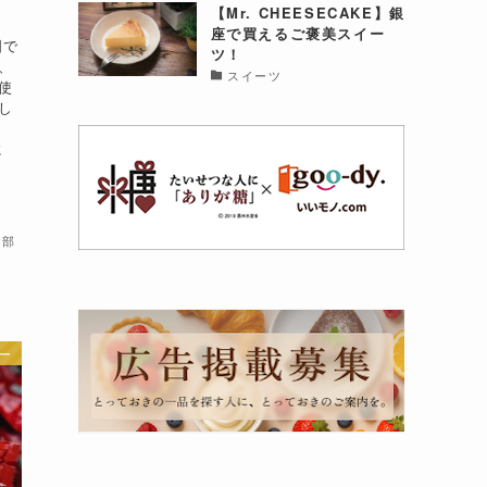
【Mr. CHEESECAKE】銀
座で買えるご褒美スイー
国で
ツ！
、
スイーツ
使
し
に
集部
ー