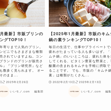
年2月最新】市販プリンの
【2025年1月最新】市販のキム
ングTOP10！
鍋の素ランキングTOP10！
年寄りまで人気のプリン。
毎日の生活で、仕事やプライベートで
ンビニでもさまざまな種類
疲れがたまっている人も多いはず。「
売されていますよね。コン
ムチ鍋」のいいところは、疲れた体を
ブランドのプリンが販売さ
してくれる、ビタミン豊富な野菜と、
ル』『プリン研究所』など
酸菌の含まれるキムチを手軽に摂取で
も数多く見られます。 オー
ることです。 でも、市販の「キムチ
のまま...
素」は種類がたくさん...
8日
2025年2月26日
2022年2月13日
2025年2月13日
いいモノ.com 編集部
いいモノ.com 編