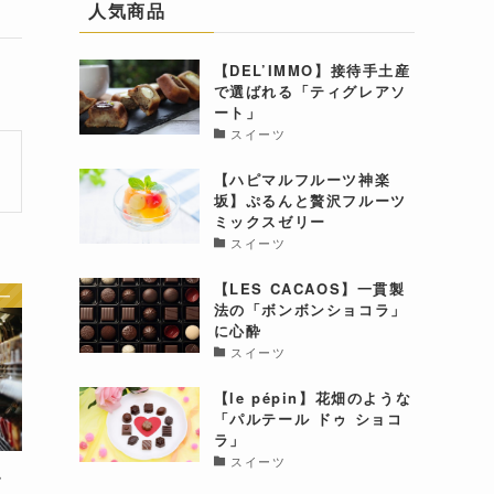
人気商品
【DEL’IMMO】接待手土産
で選ばれる「ティグレアソ
ート」
スイーツ
【ハピマルフルーツ神楽
坂】ぷるんと贅沢フルーツ
ミックスゼリー
スイーツ
【LES CACAOS】一貫製
ー
法の「ボンボンショコラ」
に心酔
スイーツ
【le pépin】花畑のような
「パルテール ドゥ ショコ
ラ」
スイーツ
す